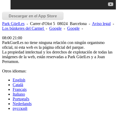
Descargar en el App Store
Park Güell.es
-
Carrer d'Olot 5
08024
Barcelona
-
Aviso legal
-
Los búnkeres del Carmel
-
Google
-
Google
-
08:00
21:00
ParkGuell.es no tiene ninguna relación con ningún organismo
oficial, ni esta web es la página oficial del parque.
La propiedad intelectual y los derechos de explotación de todas las
imágenes de la web, están reservadas a Park Güell.es y a Joan
Perramon.
Otros idiomas:
English
Català
Français
Italiano
Português
Nederlands
русский