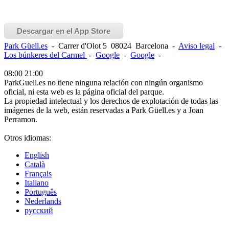
Descargar en el App Store
Park Güell.es
-
Carrer d'Olot 5
08024
Barcelona
-
Aviso legal
-
Los búnkeres del Carmel
-
Google
-
Google
-
08:00
21:00
ParkGuell.es no tiene ninguna relación con ningún organismo
oficial, ni esta web es la página oficial del parque.
La propiedad intelectual y los derechos de explotación de todas las
imágenes de la web, están reservadas a Park Güell.es y a Joan
Perramon.
Otros idiomas:
English
Català
Français
Italiano
Português
Nederlands
русский